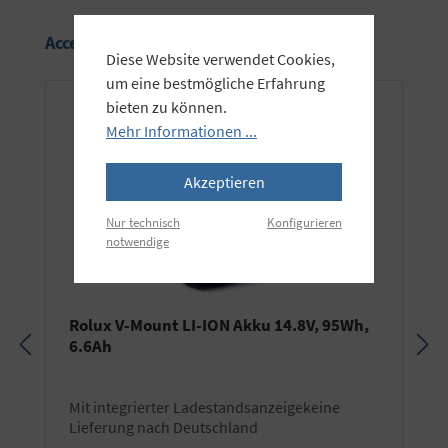
Produktgalerie überspringen
Accessory Items
Diese Website verwendet Cookies,
um eine bestmögliche Erfahrung
bieten zu können.
Mehr Informationen ...
Akzeptieren
Nur technisch
Konfigurieren
notwendige
Rolux V-Mount LI-ION Akku 14.8V, 95Wh,
6.6Ah
mit integrierter Ladestandsanzeigekeine
Lieferung nach Deutschland