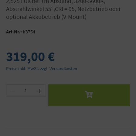
2.525 LUX bei 1m Abstand, 3200-5600K,
Abstrahlwinkel 55°,CRI = 95, Netzbetrieb oder
optional Akkubetrieb (V-Mount)
Art.Nr.:
K3754
319,00 €
Preise inkl. MwSt. zzgl. Versandkosten
Produkt Anzahl: Gib den gewünschten Wert ein 