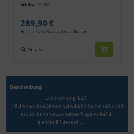
Art.Nr.:
RL-95S
289,90 €
Preise inkl. MwSt. zzgl. Versandkosten
Details
Beschreibung
Lieferumfang: LED-
FlächenleuchteDiffusorscheibeSoftscheibeBlaufilt
erEtui für VorsatzscheibenTragekofferFür
gleichmäßige und…
Mehr