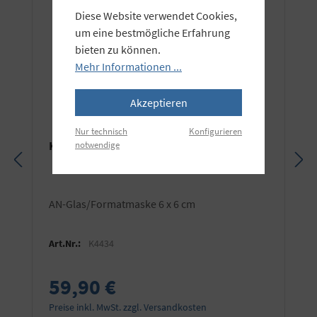
Diese Website verwendet Cookies,
um eine bestmögliche Erfahrung
bieten zu können.
Mehr Informationen ...
Akzeptieren
Nur technisch
Konfigurieren
KAISER Anti-Newton-Glas/Maske
notwendige
AN-Glas/Formatmaske 6 x 6 cm
Art.Nr.:
K4434
59,90 €
Preise inkl. MwSt. zzgl. Versandkosten