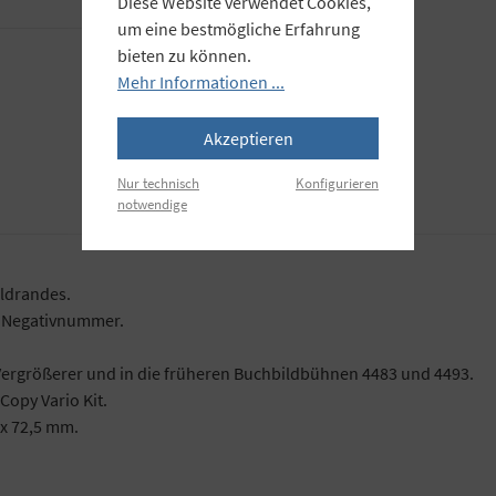
Diese Website verwendet Cookies,
um eine bestmögliche Erfahrung
bieten zu können.
Mehr Informationen ...
Akzeptieren
Nur technisch
Konfigurieren
notwendige
ildrandes.
ür Negativnummer.
ergrößerer und in die früheren Buchbildbühnen 4483 und 4493.
Copy Vario Kit.
 x 72,5 mm.