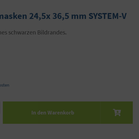
asken 24,5x 36,5 mm SYSTEM-V
ines schwarzen Bildrandes.
osten
 den gewünschten Wert ein oder benutze die S
In den Warenkorb