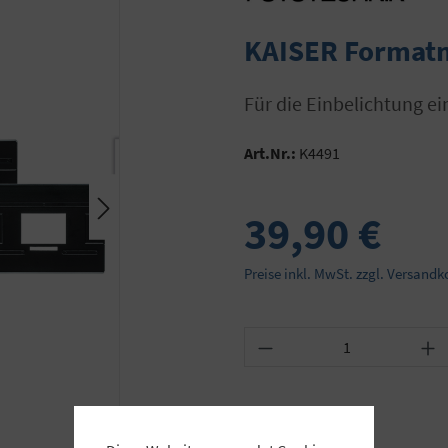
KAISER Formatm
Für die Einbelichtung e
Art.Nr.:
K4491
39,90 €
Preise inkl. MwSt. zzgl. Versandk
Produkt Anzahl: Gib