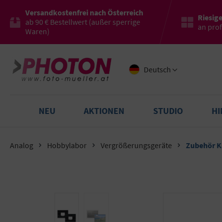
Versandkostenfrei nach Österreich
Riesig
ab 90 € Bestellwert (außer sperrige
an pro
Waren)
Deutsch
NEU
AKTIONEN
STUDIO
H
Analog
Hobbylabor
Vergrößerungsgeräte
Zubehör K
Bildergalerie überspringen