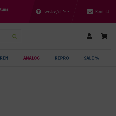
atung
Kontakt
Service/Hilfe
OREN
ANALOG
REPRO
SALE %