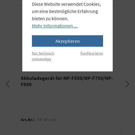
Diese Website verwendet Cookies,
um eine bestmögliche Erfahrung
bieten zu können.
Mehr Informationen ...
Akzeptieren
Nur technisch
Konfigurieren
notwendige
Akkuladegerät für NP-F550/NP-F750/NP-
F950
Art.Nr.:
FE-SP-CHG