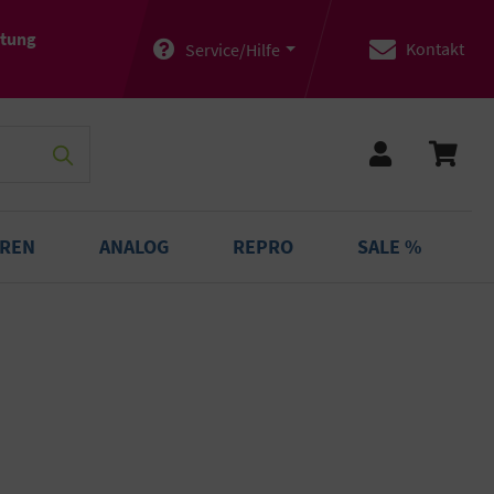
atung
Kontakt
Service/Hilfe
OREN
ANALOG
REPRO
SALE %