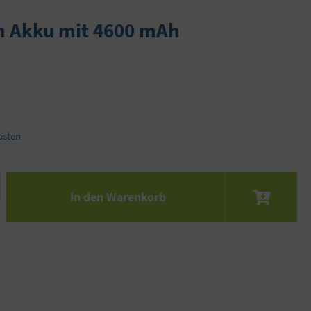
on Akku mit 4600 mAh
osten
 den gewünschten Wert ein oder benutze die S
In den Warenkorb