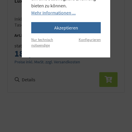
Lux, dimmbar
bieten zu können.
Mehr Informationen ...
inkl. Akku, Ladegerät, Handgriff, Kugelkopf und
Taschekeine Lieferung nach Deutschland
Akzeptieren
Art.Nr.:
FE-DV-300F2-K1
Nur technisch
Konfigurieren
notwendige
statt 219,90 €
189,90 €
Preise inkl. MwSt. zzgl. Versandkosten
Details