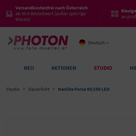
Versandkostenfrei nach Österreich
Riesig
ab 90 € Bestellwert (außer sperrige
an pro
Waren)
Deutsch
NEU
AKTIONEN
STUDIO
H
Studio
Dauerlicht
Nanlite Forza 60/150 LED
Bildergalerie überspringen