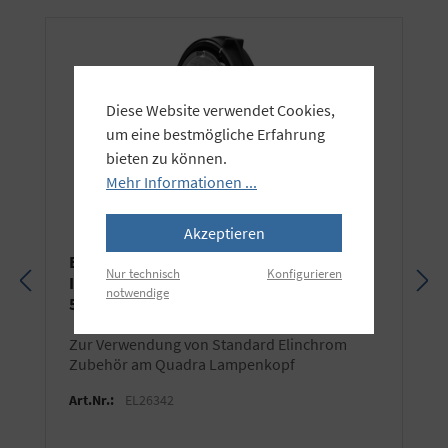
Diese Website verwendet Cookies,
um eine bestmögliche Erfahrung
bieten zu können.
Mehr Informationen ...
Akzeptieren
Elinchrom Quadra Bajonett-Adapter MK-
Nur technisch
Konfigurieren
II – Heavy Duty für Quadra/ELB 400/ELB
notwendige
500 TTL
zur Verwendung von Standard Elinchrom
Zubehör am Quadra Lampenkopf
Art.Nr.:
EL26342