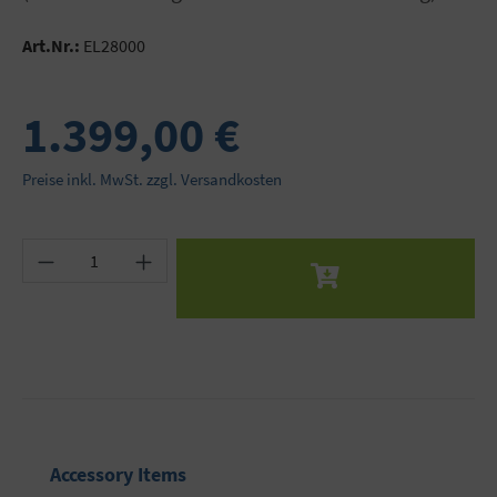
Art.Nr.:
EL28000
1.399,00 €
Preise inkl. MwSt. zzgl. Versandkosten
Produkt Anzahl: Gib den gewünschten Wert ein 
Produktgalerie überspringen
Accessory Items