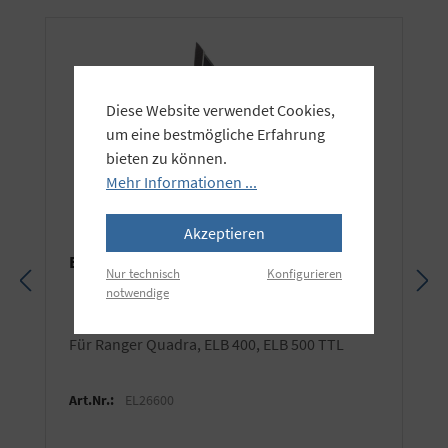
Diese Website verwendet Cookies,
um eine bestmögliche Erfahrung
bieten zu können.
Mehr Informationen ...
Akzeptieren
Elinchrom Quadra Octa Softbox 56cm
Nur technisch
Konfigurieren
notwendige
für Ranger Quadra, ELB 400, ELB 500 TTL
Art.Nr.:
EL26600