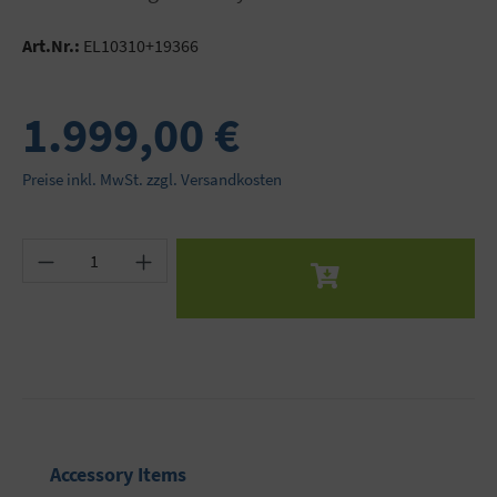
Art.Nr.:
EL10310+19366
1.999,00 €
Preise inkl. MwSt. zzgl. Versandkosten
Produkt Anzahl: Gib den gewünschten Wert ein 
Produktgalerie überspringen
Accessory Items