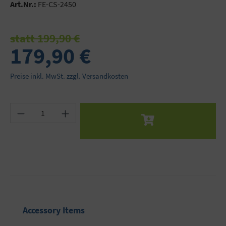
Art.Nr.:
FE-CS-2450
statt 199,90 €
179,90 €
Preise inkl. MwSt. zzgl. Versandkosten
Produkt Anzahl: Gib den gewünschten Wert ein 
Produktgalerie überspringen
Accessory Items