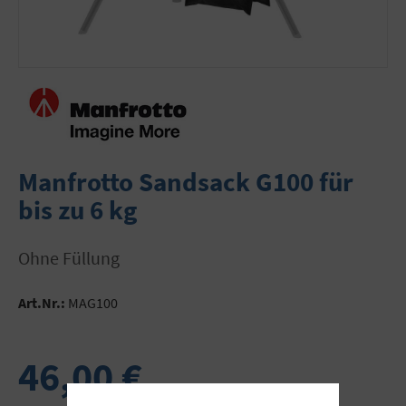
Manfrotto Sandsack G100 für
bis zu 6 kg
ohne Füllung
Art.Nr.:
MAG100
46,00 €