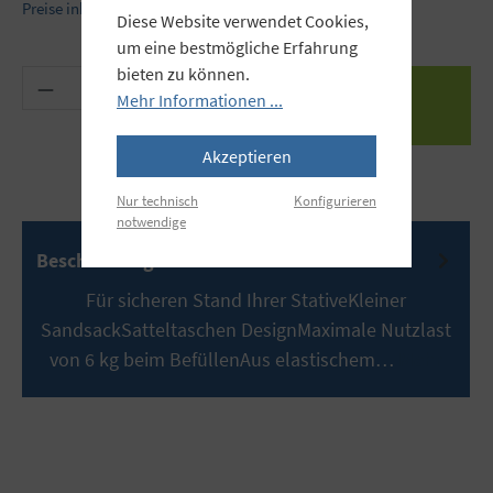
Preise inkl. MwSt. zzgl. Versandkosten
Diese Website verwendet Cookies,
um eine bestmögliche Erfahrung
bieten zu können.
Produkt Anzahl: Gib den gewünschten Wert ein 
Mehr Informationen ...
Akzeptieren
Nur technisch
Konfigurieren
notwendige
Beschreibung
Für sicheren Stand Ihrer StativeKleiner
SandsackSatteltaschen DesignMaximale Nutzlast
von 6 kg beim BefüllenAus elastischem…
Mehr