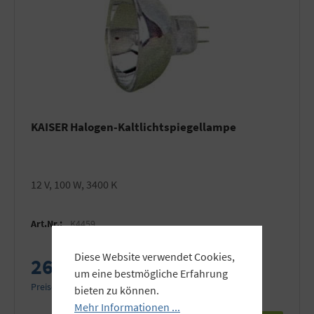
KAISER Halogen-Kaltlichtspiegellampe
12 V, 100 W, 3400 K
Art.Nr.:
K4459
Diese Website verwendet Cookies,
26,50 €
um eine bestmögliche Erfahrung
Preise inkl. MwSt. zzgl. Versandkosten
bieten zu können.
Mehr Informationen ...