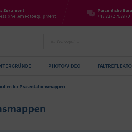
es Sortiment
Persönliche Ber
fessionellem Fotoequipment
+43 7272 757970
INTERGRÜNDE
PHOTO/VIDEO
FALTREFLEKT
hüllen für Präsentationsmappen
ionsmappen