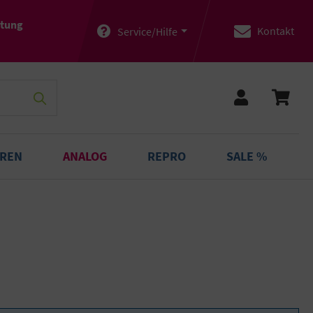
atung
Kontakt
Service/Hilfe
OREN
ANALOG
REPRO
SALE %