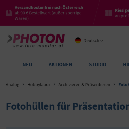
Versandkostenfrei nach Österreich
Riesig
ab 90 € Bestellwert (außer sperrige
an pro
Waren)
Deutsch
NEU
AKTIONEN
STUDIO
H
Analog
Hobbylabor
Archivieren & Präsentieren
Foto
Fotohüllen für Präsentat