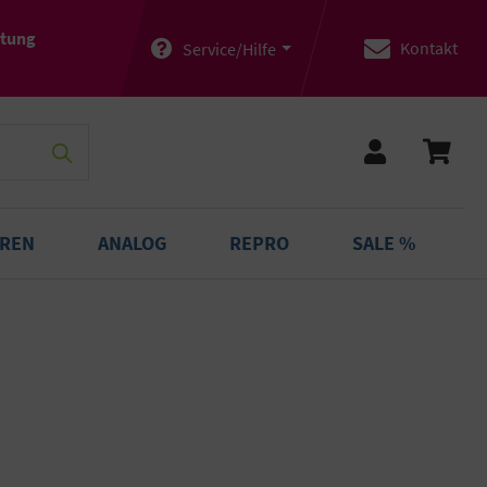
atung
Kontakt
Service/Hilfe
OREN
ANALOG
REPRO
SALE %