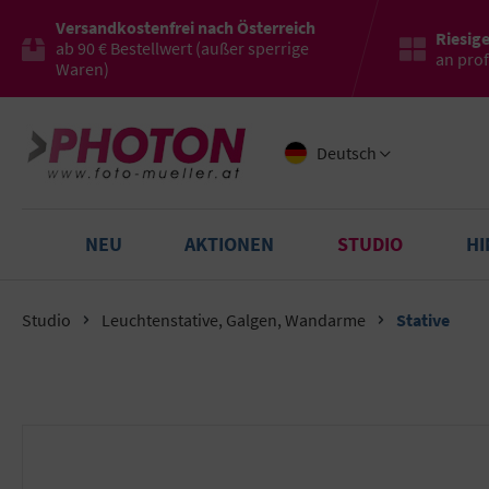
Versandkostenfrei nach Österreich
Riesig
ab 90 € Bestellwert (außer sperrige
an pro
Waren)
Deutsch
NEU
AKTIONEN
STUDIO
H
Studio
Leuchtenstative, Galgen, Wandarme
Stative
Bildergalerie überspringen