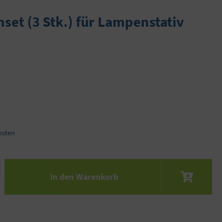
nset (3 Stk.) für Lampenstativ
osten
 den gewünschten Wert ein oder benutze die S
In den Warenkorb