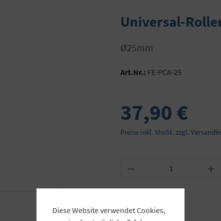
Universal-Rolle
Ø25mm
Art.Nr.:
FE-PCA-25
37,90 €
Preise inkl. MwSt. zzgl. Versandk
Produkt Anzahl: Gib
Diese Website verwendet Cookies,