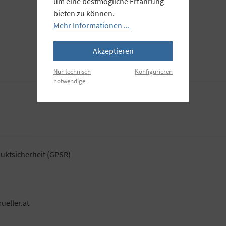
um eine bestmögliche Erfahrung
bieten zu können.
Mehr Informationen ...
Akzeptieren
Nur technisch
Konfigurieren
notwendige
uktsicherheit (GPSR)
ueller.at