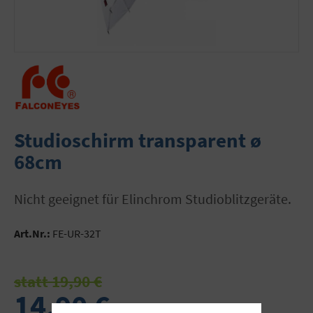
Studioschirm transparent ø
68cm
Nicht geeignet für Elinchrom Studioblitzgeräte.
Art.Nr.:
FE-UR-32T
statt 19,90 €
14,90 €