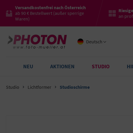
Versandkostenfrei nach Österreich
Riesig
ab 90 € Bestellwert (außer sperrige
an pro
Waren)
Deutsch
NEU
AKTIONEN
STUDIO
H
Studio
Lichtformer
Studioschirme
Bildergalerie überspringen