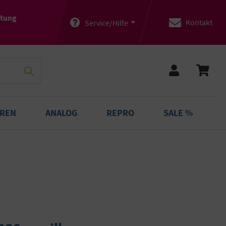
atung
Kontakt
Service/Hilfe
OREN
ANALOG
REPRO
SALE %