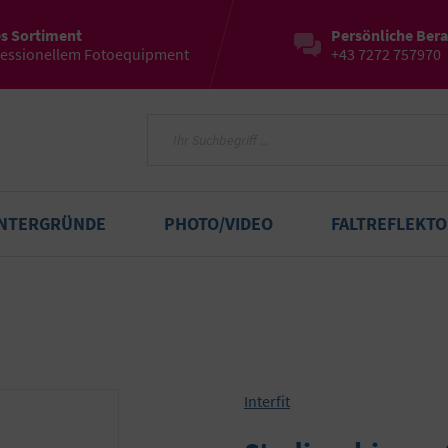
es Sortiment
Persönliche Ber
fessionellem Fotoequipment
+43 7272 757970
INTERGRÜNDE
PHOTO/VIDEO
FALTREFLEKT
Interfit