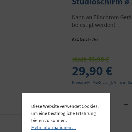
Studioschirm ø 
Kann an Elinchrom Geräten an der 2. Schirmhalterung (am Neigekopf)
befestigt werden!
Art.Nr.:
IF263
statt 49,90 €
29,90 €
Preise inkl. MwSt. zzgl. Versandk
Produkt Anzahl: Gib
Diese Website verwendet Cookies,
um eine bestmögliche Erfahrung
bieten zu können.
Mehr Informationen ...