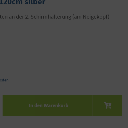
120cm silber
osten
 den gewünschten Wert ein oder benutze die S
In den Warenkorb