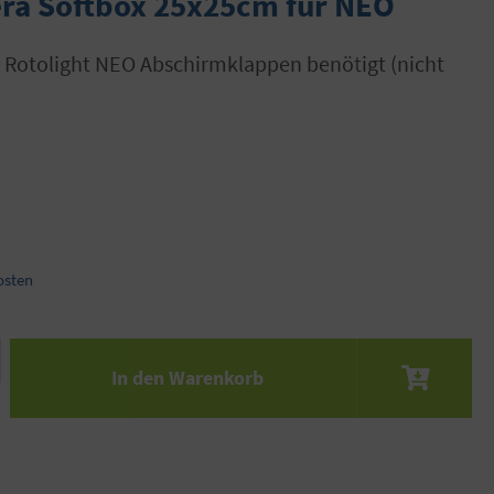
era Softbox 25x25cm für NEO
osten
 den gewünschten Wert ein oder benutze die S
In den Warenkorb