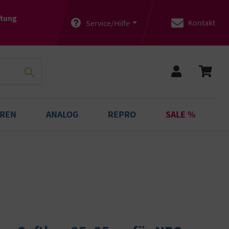
atung
Kontakt
Service/Hilfe
OREN
ANALOG
REPRO
SALE %