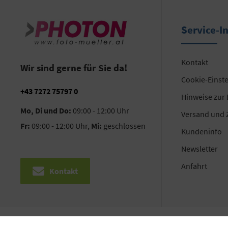
Service-I
Kontakt
Wir sind gerne für Sie da!
Cookie-Einst
+43 7272 75797 0
Hinweise zur
Mo, Di und Do:
09:00 - 12:00 Uhr
Versand und 
Fr:
09:00 - 12:00 Uhr,
Mi:
geschlossen
Kundeninfo
Newsletter
Anfahrt
Kontakt