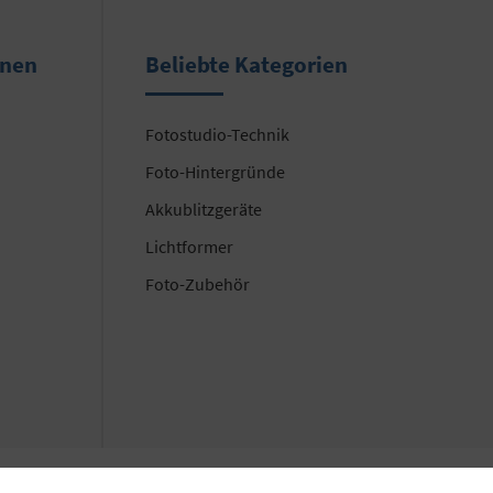
onen
Beliebte Kategorien
Fotostudio-Technik
Foto-Hintergründe
Akkublitzgeräte
Lichtformer
Foto-Zubehör