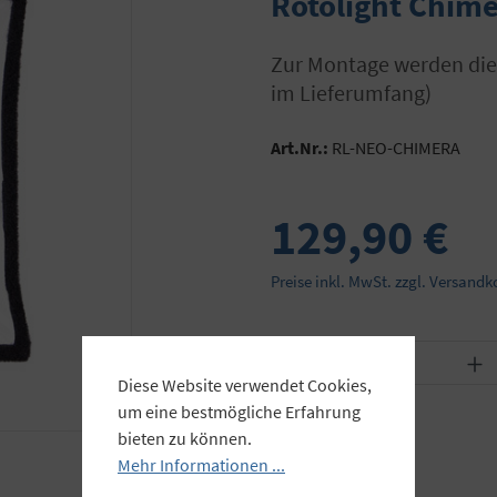
Rotolight Chim
zur Montage werden die Rotolight NEO Abschirmklappen benötigt (nicht
im Lieferumfang)
Art.Nr.:
RL-NEO-CHIMERA
129,90 €
Preise inkl. MwSt. zzgl. Versandk
Produkt Anzahl: Gib
Diese Website verwendet Cookies,
um eine bestmögliche Erfahrung
bieten zu können.
Mehr Informationen ...