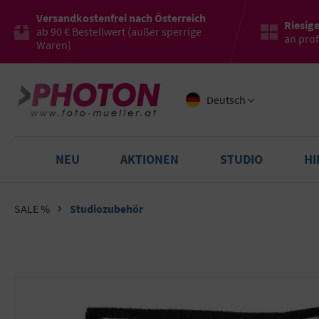
Versandkostenfrei nach Österreich
Riesig
ab 90 € Bestellwert (außer sperrige
an pro
Waren)
Deutsch
NEU
AKTIONEN
STUDIO
H
SALE %
Studiozubehör
Bildergalerie überspringen