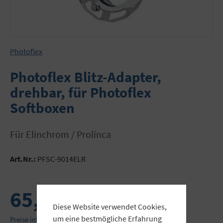
Photoflex
Photoflex Blitz-Adapter,
drehbar, für Photoflex
Softboxen
für Elinchrom / Prolinca
Art.Nr.:
PFSC-9014ELR
65,90 €
Diese Website verwendet Cookies,
um eine bestmögliche Erfahrung
Preise inkl. MwSt. zzgl. Versandkosten