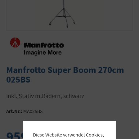
Manfrotto Super Boom 270cm
025BS
inkl. Stativ m.Rädern, schwarz
Art.Nr.:
MA025BS
959,00 €
Diese Website verwendet Cookies,