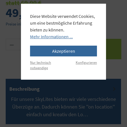
statt 69,90 €
49,90 €
Diese Website verwendet Cookies,
um eine bestmögliche Erfahrung
Preise inkl. MwSt. zzgl. Versandkosten
bieten zu können.
Mehr Informationen ...
Produkt Anzahl: Gib den gewünschten Wert ein 
Akzeptieren
Nur technisch
Konfigurieren
notwendige
Beschreibung
Für unsere SkyLites bieten wir viele verschiedene
Überzüge an. Dadurch können Sie ''on location''
einfach und kreativ den Lo…
Mehr