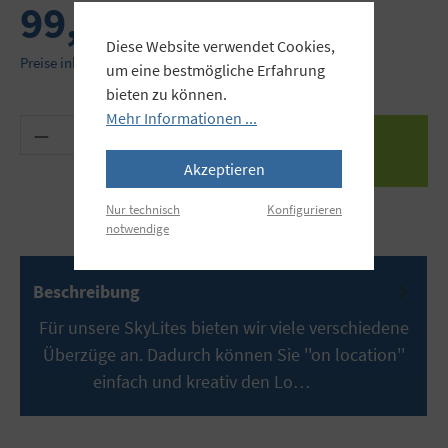
99,90 €
Diese Website verwendet Cookies,
Preise inkl. MwSt. zzgl. Versandkosten
um eine bestmögliche Erfahrung
bieten zu können.
Mehr Informationen ...
Produkt Anzahl: Gib den gewünschten Wert ein 
Akzeptieren
Nur technisch
Konfigurieren
notwendige
Beschreibung
Für unsere SkyLites bieten wir viele verschiedene
Überzüge an. Dadurch können Sie ''on location''
einfach und kreativ den Lo…
Mehr