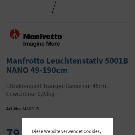
Manfrotto Leuchtenstativ 5001B
NANO 49-190cm
ultrakompakt Transportlänge nur 48cm,
Gewicht nur 0,93kg
Art.Nr.:
MA001B
79,90 €
Diese Website verwendet Cookies,