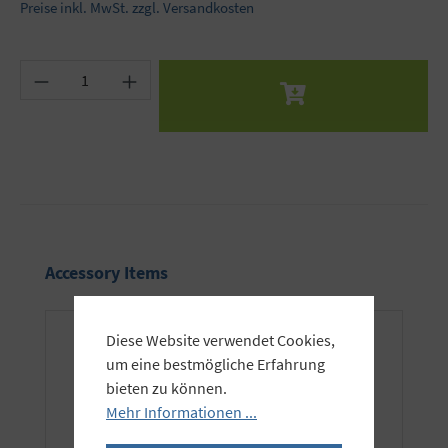
Preise inkl. MwSt. zzgl. Versandkosten
Produkt Anzahl: Gib den gewünschten Wert ein 
Produktgalerie überspringen
Accessory Items
Diese Website verwendet Cookies,
um eine bestmögliche Erfahrung
bieten zu können.
Mehr Informationen ...