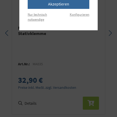
Akzeptieren
Nur technisch
Konfigurieren
notwendige
Manfrotto Super Clamp 035
Stativklemme
Art.Nr.:
MA035
32,90 €
Preise inkl. MwSt. zzgl. Versandkosten
Details