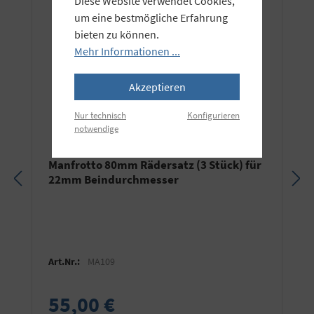
Diese Website verwendet Cookies,
um eine bestmögliche Erfahrung
bieten zu können.
Mehr Informationen ...
Akzeptieren
Nur technisch
Konfigurieren
notwendige
Manfrotto 80mm Rädersatz (3 Stück) für
22mm Beindurchmesser
Art.Nr.:
MA109
55,00 €