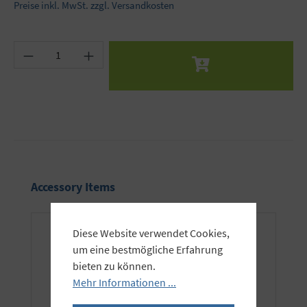
Preise inkl. MwSt. zzgl. Versandkosten
Produkt Anzahl: Gib den gewünschten Wert ein 
Produktgalerie überspringen
Accessory Items
Diese Website verwendet Cookies,
um eine bestmögliche Erfahrung
bieten zu können.
Mehr Informationen ...