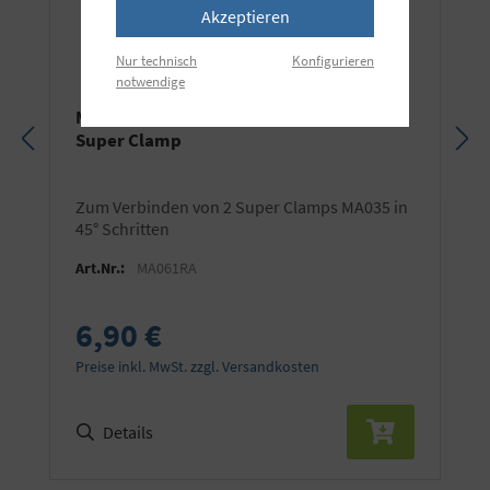
Akzeptieren
Nur technisch
Konfigurieren
notwendige
Manfrotto Verbindungsbolzen für die
Super Clamp
zum Verbinden von 2 Super Clamps MA035 in
45° Schritten
Art.Nr.:
MA061RA
6,90 €
Preise inkl. MwSt. zzgl. Versandkosten
Details