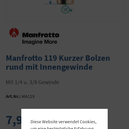
Manfrotto 119 Kurzer Bolzen
rund mit Innengewinde
mit 1/4 u. 3/8 Gewinde
Art.Nr.:
MA119
7,90 €
Diese Website verwendet Cookies,
um eine bestmögliche Erfahrung