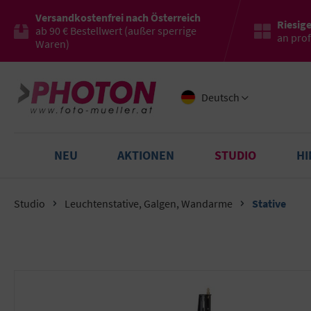
Versandkostenfrei nach Österreich
Riesig
ab 90 € Bestellwert (außer sperrige
an pro
Waren)
Deutsch
NEU
AKTIONEN
STUDIO
H
Studio
Leuchtenstative, Galgen, Wandarme
Stative
Bildergalerie überspringen