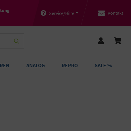
atung
Kontakt
Service/Hilfe
OREN
ANALOG
REPRO
SALE %