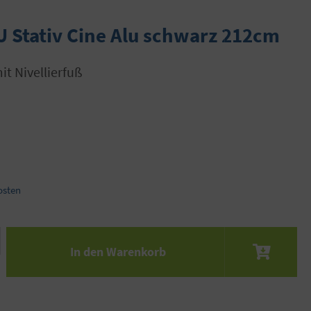
 Stativ Cine Alu schwarz 212cm
it Nivellierfuß
osten
 den gewünschten Wert ein oder benutze die S
In den Warenkorb