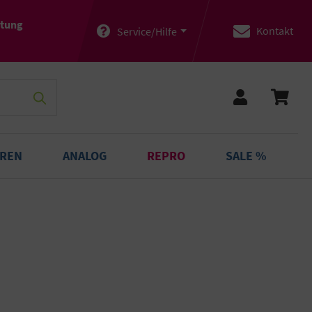
atung
Kontakt
Service/Hilfe
OREN
ANALOG
REPRO
SALE %