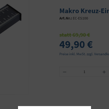
Makro Kreuz-Ein
Art.Nr.:
EC-ES100
statt 69,90 €
49,90 €
Preise inkl. MwSt. zzgl. Versandk
Produkt Anzahl: Gib