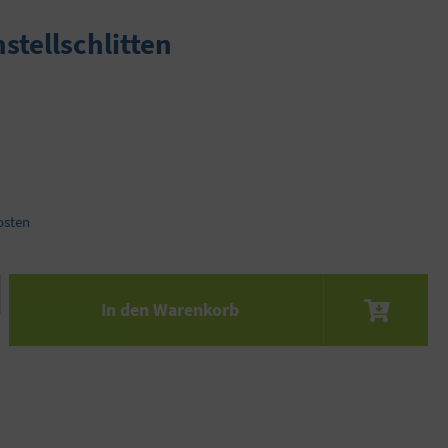
stellschlitten
osten
 den gewünschten Wert ein oder benutze die S
In den Warenkorb