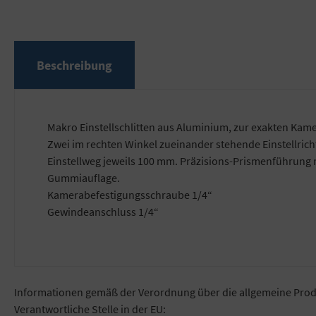
Beschreibung
Makro Einstellschlitten aus Aluminium, zur exakten Ka
Zwei im rechten Winkel zueinander stehende Einstellric
Einstellweg jeweils 100 mm. Präzisions-Prismenführung m
Gummiauflage.
Kamerabefestigungsschraube 1/4“
Gewindeanschluss 1/4“
Informationen gemäß der Verordnung über die allgemeine Prod
Verantwortliche Stelle in der EU: