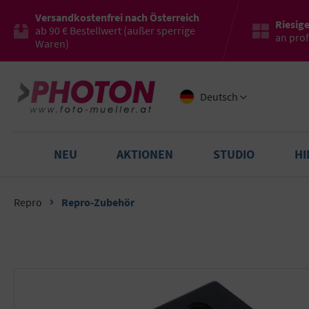
Versandkostenfrei nach Österreich
Riesig
ab 90 € Bestellwert (außer sperrige
an pro
Waren)
Deutsch
NEU
AKTIONEN
STUDIO
H
Repro
Repro-Zubehör
Bildergalerie überspringen