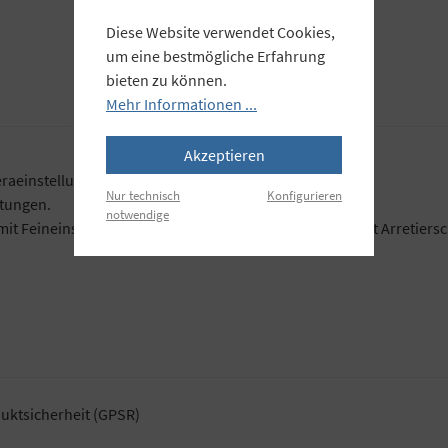
Diese Website verwendet Cookies,
um eine bestmögliche Erfahrung
bieten zu können.
Mehr Informationen ...
Akzeptieren
meraeinstellung bei Nah-, Makro- und Reproaufnahmen.
Nur technisch
Konfigurieren
htungen.
notwendige
it Feineinstellung über schrägverzahnte Zahnleiste, mit Arretier
uktsicherheit (GPSR)