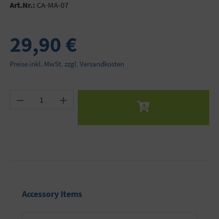
Art.Nr.:
CA-MA-07
29,90 €
Preise inkl. MwSt. zzgl. Versandkosten
Produkt Anzahl: Gib den gewünschten Wert ein 
Produktgalerie überspringen
Accessory Items