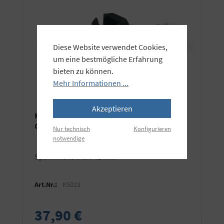
Diese Website verwendet Cookies,
um eine bestmögliche Erfahrung
bieten zu können.
Mehr Informationen ...
Akzeptieren
KAISER Universal-Klemme inkl.
Gewindeadapterzapfen
Nur technisch
Konfigurieren
notwendige
Spannweite max. 42 mm
Art.Nr.:
K5023
37,90 €