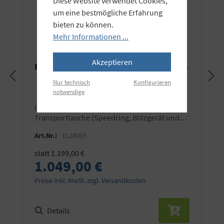
Diese Website verwendet Cookies,
um eine bestmögliche Erfahrung
bieten zu können.
Mehr Informationen ...
Akzeptieren
Elinchrom Litemotiv Para Softbox 190cm
Nur technisch
Konfigurieren
notwendige
inkl. inneres und äußeres Diffusortuch und
Transporttasche (Speedring, Blitzgerät und
Stativ nicht im Lieferumfang!)
Art.Nr.:
EL28005
statt 1.199,00 €
1.049,00 €
Preise inkl. MwSt. zzgl. Versandkosten
Details