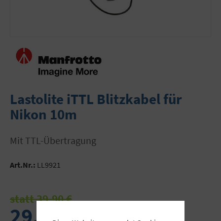
Lastolite iTTL Blitzkabel für
Nikon 10m
mit TTL-Übertragung
Art.Nr.:
LL9921
statt 39,90 €
29,90 €