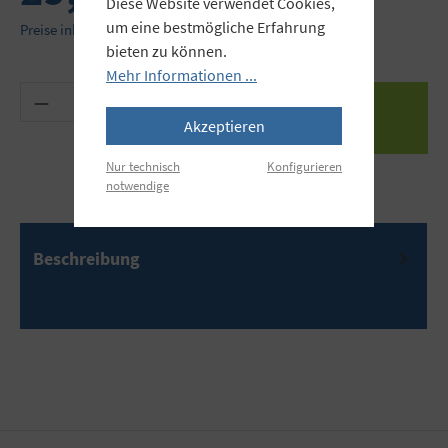
Diese Website verwendet Cookies,
um eine bestmögliche Erfahrung
Preise inkl. MwSt. zzgl. Versandkosten
bieten zu können.
Mehr Informationen ...
Produkt Anzahl: Gib den gewünschten Wert ein 
Akzeptieren
Nur technisch
Konfigurieren
notwendige
Beschreibung
Mehr