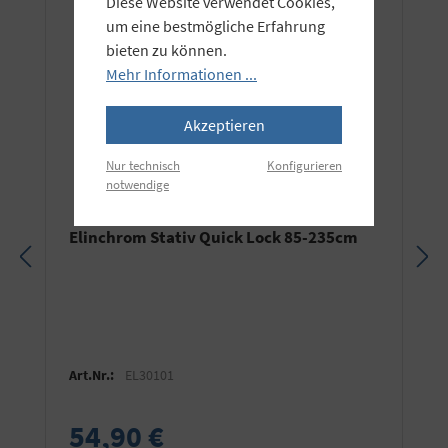
Diese Website verwendet Cookies,
um eine bestmögliche Erfahrung
bieten zu können.
Mehr Informationen ...
Akzeptieren
Nur technisch
Konfigurieren
notwendige
Elinchrom Stativ Quick Lock 85-235cm
Art.Nr.:
EL30101
54,90 €