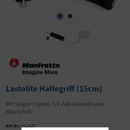
Lastolite Haltegriff (15cm)
mit Spigot-Zapfen, 1/4 Zoll Gewinde und
Blitzschuh
Art.Nr.:
LL2437