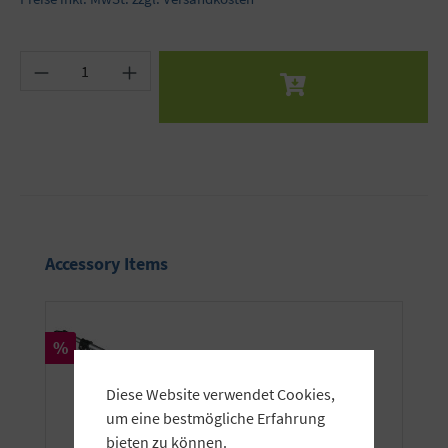
Produkt Anzahl: Gib den gewünschten Wert ein 
Produktgalerie überspringen
Accessory Items
Rabatt
%
Diese Website verwendet Cookies,
um eine bestmögliche Erfahrung
bieten zu können.