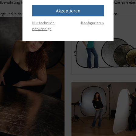
 Aufbewahrung im zusammengelegten Zustand. Dadurch bildet der Reflektor eine eben
Akzeptieren
gt und in der mitgelieferten robusten Transporttasche verstaut werden.
Nur technisch
Konfigurieren
notwendige