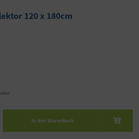
flektor 120 x 180cm
osten
 den gewünschten Wert ein oder benutze die S
In den Warenkorb