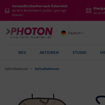
Versandkostenfrei nach Österreich
Riesig
ab 90 € Bestellwert (außer sperrige
an pro
Waren)
Deutsch
NEU
AKTIONEN
STUDIO
H
Faltreflektoren
Faltreflektoren
Bildergalerie überspringen