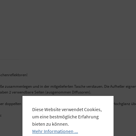
ächenreflektoren!
Größe zusammenlegen und in der mitgelieferten Tasche verstauen. Die Aufheller eig
ren haben 2 verwendbare Seiten (ausgenommen Diffusoren).
it einer doppelten Laminierung versehen. Das bedeutet Langlebigkeit und Hochglanz übe
Diese Website verwendet Cookies,
:
um eine bestmögliche Erfahrung
bieten zu können.
Mehr Informationen ...