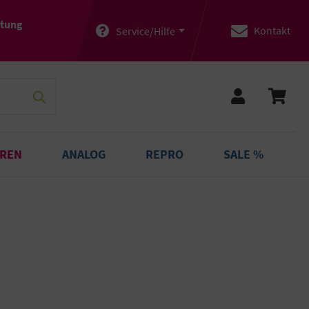
atung
Kontakt
Service/Hilfe
OREN
ANALOG
REPRO
SALE %