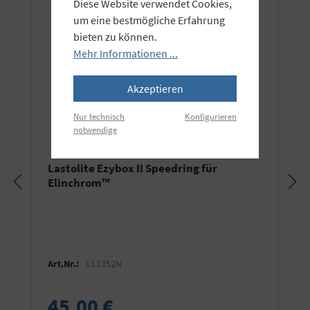
Diese Website verwendet Cookies,
um eine bestmögliche Erfahrung
bieten zu können.
Mehr Informationen ...
Akzeptieren
Nur technisch
Konfigurieren
notwendige
Lastolite Ezybox II Speedring für
Elinchrom™
Art.Nr.:
LL2352N
45,00 €