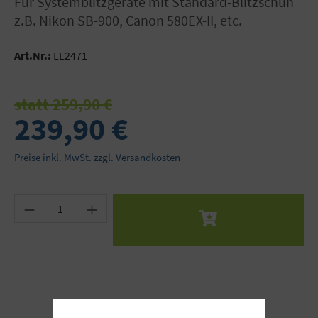
für Systemblitzgeräte mit Standard-Blitzschuh
z.B. Nikon SB-900, Canon 580EX-II, etc.
Art.Nr.:
LL2471
statt 259,90 €
239,90 €
Preise inkl. MwSt. zzgl. Versandkosten
Produkt Anzahl: Gib den gewünschten Wert ein 