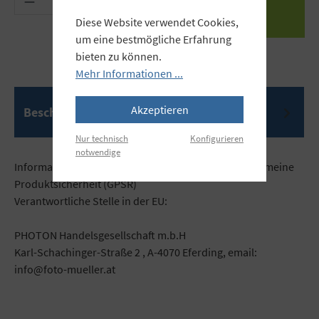
Diese Website verwendet Cookies,
um eine bestmögliche Erfahrung
bieten zu können.
Mehr Informationen ...
Akzeptieren
Beschreibung
Nur technisch
Konfigurieren
notwendige
Informationen gemäß der Verordnung über die allgemeine
Produktsicherheit (GPSR)
Verantwortliche Stelle in der EU:
PHOTON Handelsgesellschaft m.b.H
Karl-Schachinger-Straße 2 , A-4070 Eferding, email:
info@foto-mueller.at