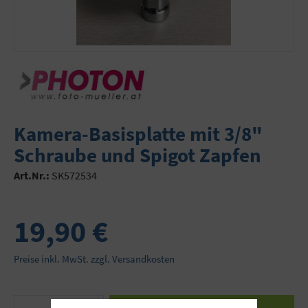
Kamera-Basisplatte mit 3/8"
Schraube und Spigot Zapfen
Art.Nr.:
SK572534
19,90 €
Preise inkl. MwSt. zzgl. Versandkosten
Produkt Anzahl: Gib den gewünschten Wert ein 