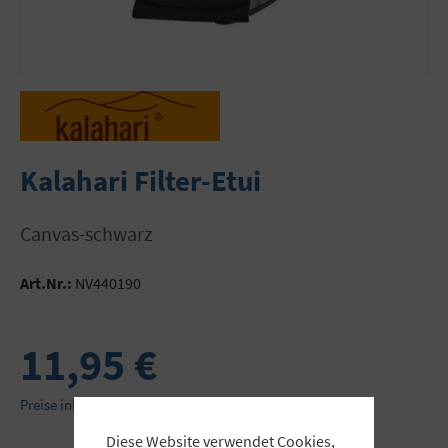
Kalahari Filter-Etui
canvas-schwarz
Art.Nr.:
NV440190
11,95 €
Preise inkl. MwSt. zzgl. Versandkosten
Diese Website verwendet Cookies,