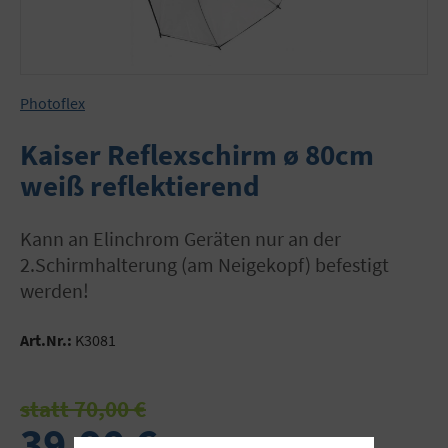
Photoflex
Kaiser Reflexschirm ø 80cm
weiß reflektierend
Kann an Elinchrom Geräten nur an der
2.Schirmhalterung (am Neigekopf) befestigt
werden!
Art.Nr.:
K3081
statt 70,00 €
39,90 €