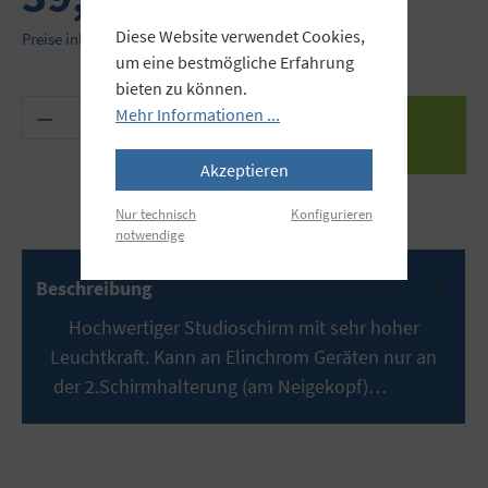
Diese Website verwendet Cookies,
Preise inkl. MwSt. zzgl. Versandkosten
um eine bestmögliche Erfahrung
bieten zu können.
Produkt Anzahl: Gib den gewünschten Wert ein 
Mehr Informationen ...
Akzeptieren
Nur technisch
Konfigurieren
notwendige
Beschreibung
Hochwertiger Studioschirm mit sehr hoher
Leuchtkraft. Kann an Elinchrom Geräten nur an
der 2.Schirmhalterung (am Neigekopf)…
Mehr