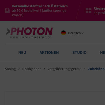
Versandkostenfrei nach Österreich
Riesig
ab 90 € Bestellwert (außer sperrige
an pro
Waren)
Deutsch
NEU
AKTIONEN
STUDIO
H
Analog
Hobbylabor
Vergrößerungsgeräte
Zubehör K
Bildergalerie überspringen