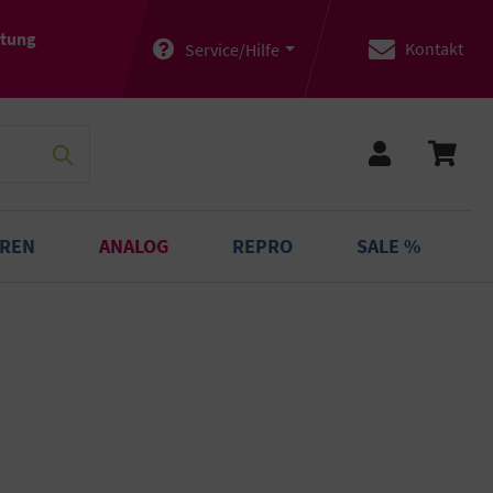
atung
Kontakt
Service/Hilfe
OREN
ANALOG
REPRO
SALE %