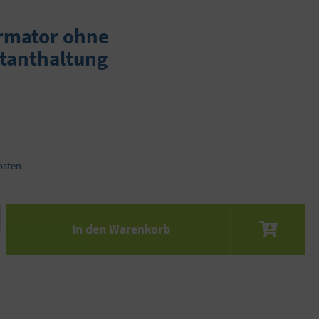
rmator ohne
tanthaltung
osten
 den gewünschten Wert ein oder benutze die S
In den Warenkorb