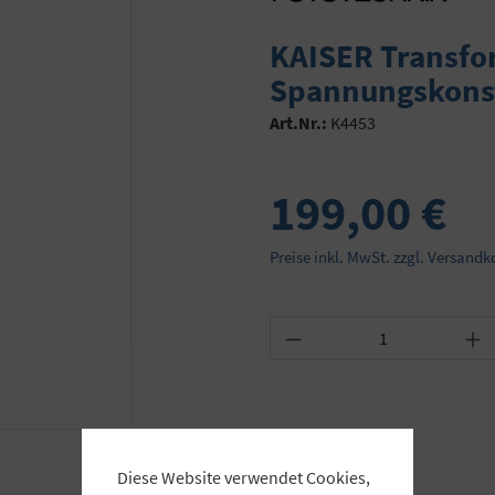
KAISER Transfo
Spannungskons
Art.Nr.:
K4453
199,00 €
Preise inkl. MwSt. zzgl. Versandk
Produkt Anzahl: Gib
Diese Website verwendet Cookies,