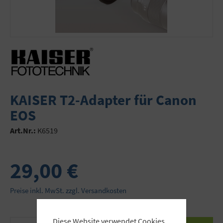
KAISER T2-Adapter für Canon
EOS
Art.Nr.:
K6519
29,00 €
Preise inkl. MwSt. zzgl. Versandkosten
Diese Website verwendet Cookies,