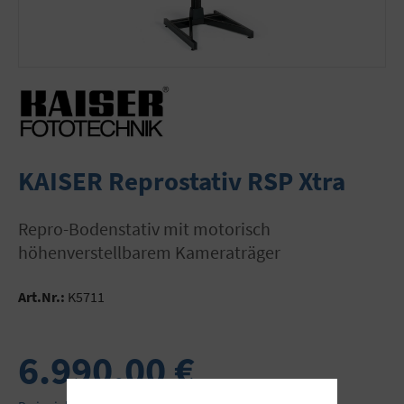
KAISER Reprostativ RSP Xtra
Repro-Bodenstativ mit motorisch
höhenverstellbarem Kameraträger
Art.Nr.:
K5711
6.990,00 €