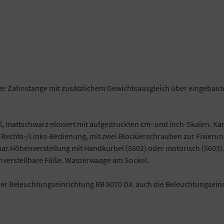
r Zahnstange mit zusätzlichem Gewichtsausgleich über eingebaute 
mattschwarz eloxiert mit aufgedruckten cm- und inch-Skalen. Kam
, Rechts-/Links-Bedienung, mit zwei Blockierschrauben zur Fixieru
r.Höhenverstellung mit Handkurbel (5602) oder motorisch (5603). 
enverstellbare Füße. Wasserwaage am Sockel.
 der Beleuchtungseinrichtung RB 5070 DX auch die Beleuchtungsei