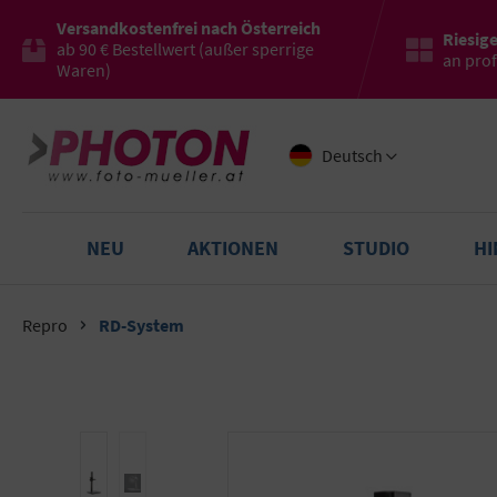
Versandkostenfrei nach Österreich
Riesig
ab 90 € Bestellwert (außer sperrige
an pro
Waren)
Deutsch
NEU
AKTIONEN
STUDIO
H
Repro
RD-System
Bildergalerie überspringen