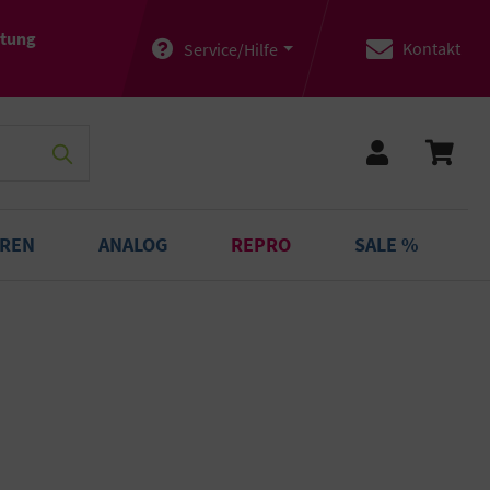
atung
Kontakt
Service/Hilfe
OREN
ANALOG
REPRO
SALE %