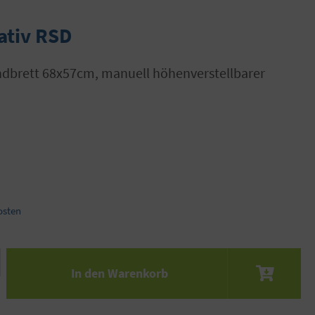
ativ RSD
osten
 den gewünschten Wert ein oder benutze die S
In den Warenkorb