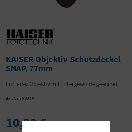
KAISER Objektiv-Schutzdeckel
SNAP, 77mm
für jedes Objektiv mit Filtergewinde geeignet
Art.Nr.:
K6818
10,99 €