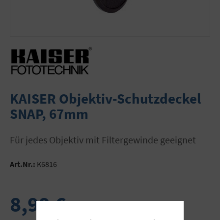
KAISER Objektiv-Schutzdeckel
SNAP, 67mm
für jedes Objektiv mit Filtergewinde geeignet
Art.Nr.:
K6816
8,99 €