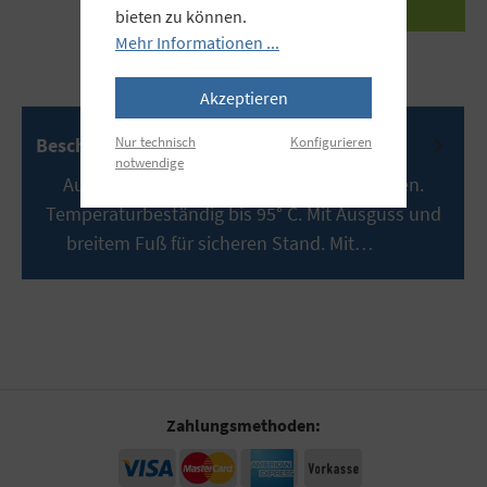
bieten zu können.
Mehr Informationen ...
Akzeptieren
Nur technisch
Konfigurieren
Beschreibung
notwendige
Aus chemikalienbeständigem Polypropylen.
Temperaturbeständig bis 95° C. Mit Ausguss und
breitem Fuß für sicheren Stand. Mit…
Mehr
Zahlungsmethoden: