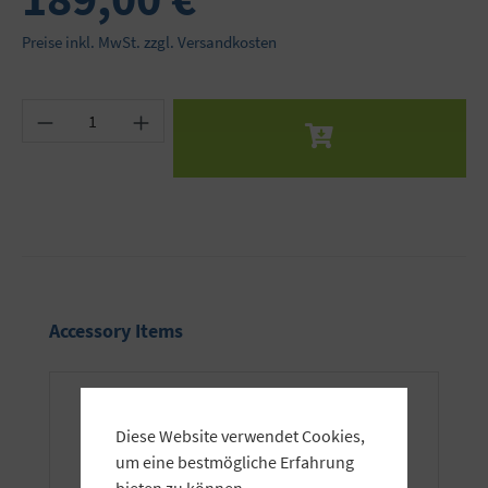
Preise inkl. MwSt. zzgl. Versandkosten
Produkt Anzahl: Gib den gewünschten Wert ein 
Produktgalerie überspringen
Accessory Items
Diese Website verwendet Cookies,
um eine bestmögliche Erfahrung