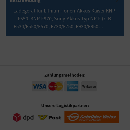
Beschreibung
Ladegerät für Lithium-Ionen-Akkus Kaiser KNP-
F550, KNP-F970, Sony-Akkus Typ NP-F (z. B.
F530/F550/F570, F730/F750, F930/F950…
Mehr
Zahlungsmethoden:
Unsere Logistikpartner: