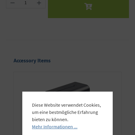
Produkt Anzahl: Gib den gewünschten Wert ein 
Produktgalerie überspringen
Accessory Items
Diese Website verwendet Cookies,
um eine bestmögliche Erfahrung
bieten zu können.
Mehr Informationen ...