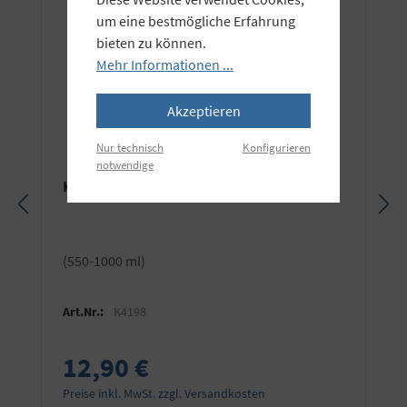
um eine bestmögliche Erfahrung
bieten zu können.
Mehr Informationen ...
Akzeptieren
Nur technisch
Konfigurieren
notwendige
KAISER Faltflasche 1 l
(550-1000 ml)
Art.Nr.:
K4198
12,90 €
Preise inkl. MwSt. zzgl. Versandkosten