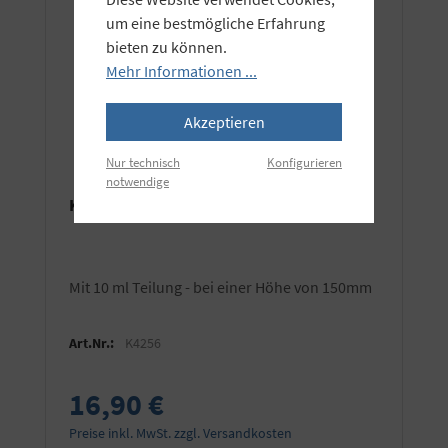
um eine bestmögliche Erfahrung
bieten zu können.
Mehr Informationen ...
Akzeptieren
Nur technisch
Konfigurieren
notwendige
KAISER Messbecher 1000 ml
mit 10 ml Teilung - bei einer Höhe von 150mm
Art.Nr.:
K4256
16,90 €
Preise inkl. MwSt. zzgl. Versandkosten