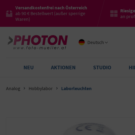
Versandkostenfrei nach Österreich
Riesig
ab 90 € Bestellwert (außer sperrige
an pro
Waren)
Deutsch
NEU
AKTIONEN
STUDIO
H
Analog
Hobbylabor
Laborleuchten
Bildergalerie überspringen