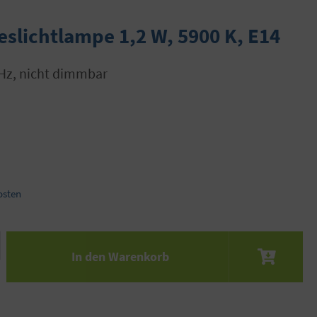
slichtlampe 1,2 W, 5900 K, E14
0 Hz, nicht dimmbar
osten
 den gewünschten Wert ein oder benutze die S
In den Warenkorb