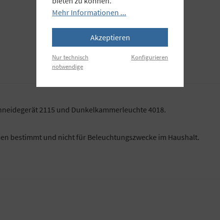
bieten zu können.
Mehr Informationen ...
Akzeptieren
Nur technisch
Konfigurieren
notwendige
Schneidegerät 2115 und Dunkelkammerleuchte 4018.
men bestimmt und nicht für Beleuchtungszwecke im Haushalt.