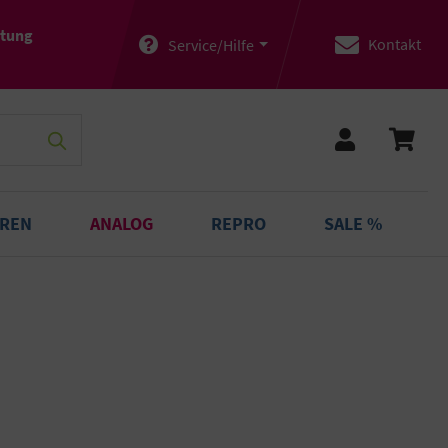
atung
Kontakt
Service/Hilfe
OREN
ANALOG
REPRO
SALE %